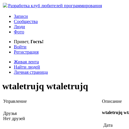
Разработка
клуб любителей программирования
Записи
Сообщества
Люди
Фото
Привет,
Гость!
Войти
Регистрация
Живая лента
Найти людей
Личная страница
wtaletrujq wtaletrujq
Управление
Описание
wtaletrujq wt
Друзья
Нет друзей
Дата